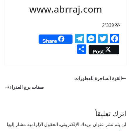
www.abrraj.com
2٬339
T
M
T
F
Share
el
e
w
ac
S
Post
e
ss
itt
e
h
gr
e
er
b
ar
a
n
o
e
القوة الساحرة للعطورات
m
g
o
صفات برج العذراء
er
k
اترك تعليقاً
لن يتم نشر عنوان بريدك الإلكتروني.
الحقول الإلزامية مشار إليها