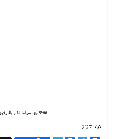
❤️🌹مع تمنياتنا لكم بالتوفيق والنج
2٬371