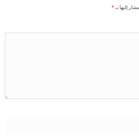
شار إليها بـ
*