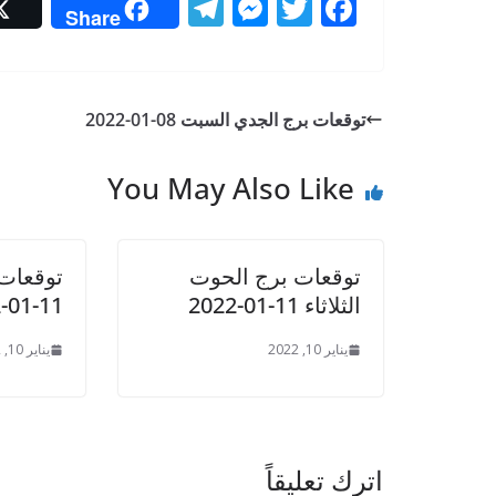
T
M
T
F
Share
el
e
w
ac
e
ss
itt
e
gr
e
er
b
توقعات برج الجدي السبت 08-01-2022
a
n
o
m
g
o
You May Also Like
er
k
توقعات برج الحوت
توقعات ب
الثلاثاء 11-01-2022
11-01-2022
يناير 10, 2022
يناير 10, 2022
اترك تعليقاً