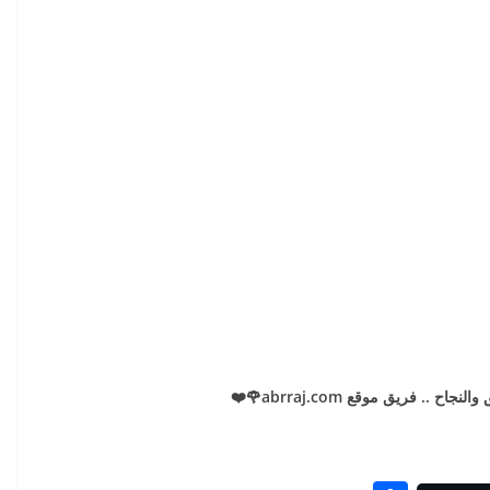
اح .. فريق موقع abrraj.com🌹❤️