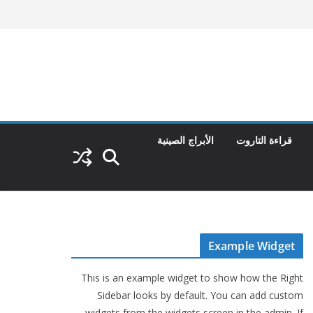
قراءة التاروت
الأبراج الصينية
Example Widget
This is an example widget to show how the Right
Sidebar looks by default. You can add custom
widgets from the widgets screen in the admin. If