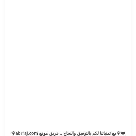
❤️🌹مع تمنياتنا لكم بالتوفيق والنجاح .. فريق موقع abrraj.com🌹