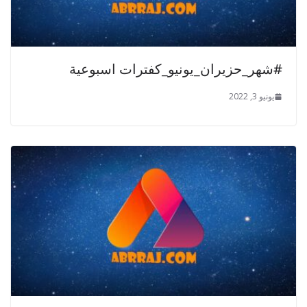
#شهر_حزيران_يونيو_كفترات اسبوعية
يونيو 3, 2022