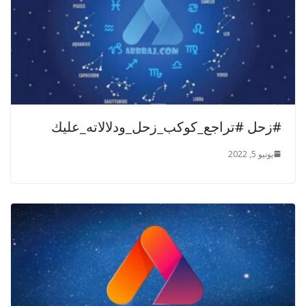
#زحل #تراجع_كوكب_زحل_ودلالاته_عليك
يونيو 5, 2022