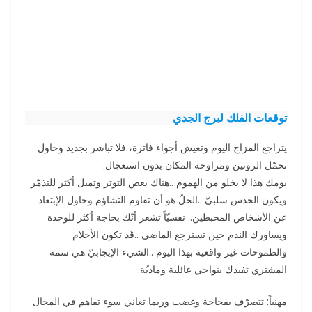
توقعات الفلك لبرج ا
لجدي
يتراجع المزاج اليوم وتعيش أجواء فاترة، فلا تباشر بجديد وحاول
تحمّل الروتين ومراوحة المكان بدون استعجال.
يومك هذا لا يخلو من الهموم ..هناك بعض التوتر وتميل أكثر للتذمّر
ويكون الحدس سلبيّ ..الحلّ هو أن تقاوم التشاؤم وحاول الإبتعاد
عن الأشخاص المحبطين.. نفسيّاً تشعر أنّك بحاجة أكثر للوحدة
ويساورك الندم حين تسترجع الماضي ..قَد تكون الأحلام
والطموحات غير واقعية بهذا اليوم ..الشيء الإيجابيّ هي سمة
المشتري تفيدك بنواحي عائلية وماديّة.
مهنياً: تتصرّف بفجاجة وغضب وربما تعاني سوء تفاهم في المجال