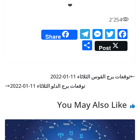
❤️
2٬254
T
M
T
F
Share
el
e
w
ac
S
Post
e
ss
itt
e
h
gr
e
er
b
ar
a
n
o
e
توقعات برج القوس الثلاثاء 11-01-2022
m
g
o
توقعات برج الدلو الثلاثاء 11-01-2022
er
k
You May Also Like