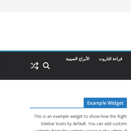
قراءة التاروت
الأبراج الصينية
Example Widget
This is an example widget to show how the Right
Sidebar looks by default. You can add custom
widgets from the widgets screen in the admin. If