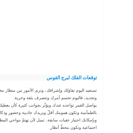
توقعات الفلك لبرج
القوس
تستعيد اليوم تفاؤلك وإشراقك، وترى الأمور من منظار مخ
وتجديد، فاليوم تحسم أمرك وتتصرف بثقة وحرية.
يواصل القمر تواجده عندك ويؤثّر بجوانب كثيرة كأن يعط
بالطمأنينة وتكون همومك أقلّ ويزيدك جاذبية وحضور وذكاء
وبإمكانك اجتياز عقبات سابقة.. تميل لأن تهتمّ بنواحي المظه
اجتماعية وتكون محطّ أنظار.