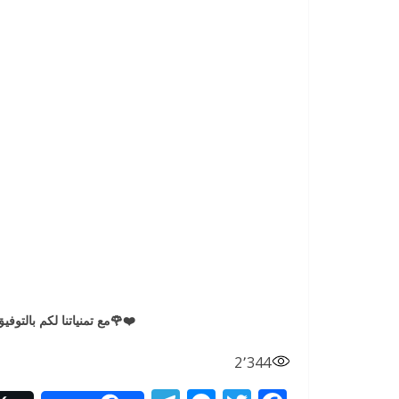
❤️🌹مع تمنياتنا لكم بالتوفيق والنج
2٬344