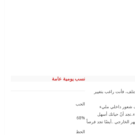
نسب يومية عامة
تلف، فأنت راغب بتغيير
الحب
يك شعور داخلي مليء
..تجد أنّ حياتك أسهل
68%
ر الخارجي ..أيضًا تجد فرصاً
الحظ