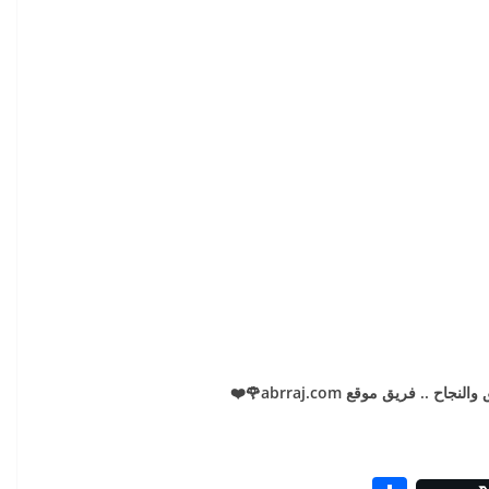
اح .. فريق موقع abrraj.com🌹❤️