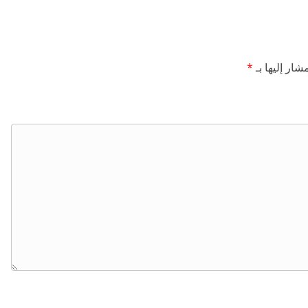
شار إليها بـ
*