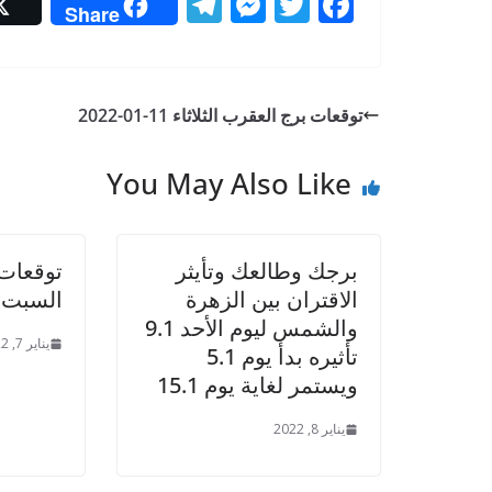
T
M
T
F
Share
el
e
w
ac
e
ss
itt
e
gr
e
er
b
توقعات برج العقرب الثلاثاء 11-01-2022
a
n
o
m
g
o
You May Also Like
er
k
برجك وطالعك وتأيثر
توقعات
الاقتران بين الزهرة
السبت 08-01-022
والشمس ليوم الأحد 9.1
يناير 7, 2022
تأثيره بدأ يوم 5.1
ويستمر لغاية يوم 15.1
يناير 8, 2022