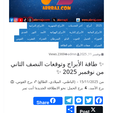
2025
أبراج
أخر التحديثات
الأبراج الشهرية
الأبراج_الترابية
الأبراج_المائية
الأبراج_النارية
الأبراج_الهوائية
الأسد
الثور
الجدي
الجوزاء
الحمل
الحوت
الدلو
السرطان
العذراء
العقرب
القوس
الميزان
صفات الأبراج
علم الطاقة
نوفمبر 11, 2025
admin
2369 Views
✨ طاقة الأبراج وتوقعات النصف الثاني
من نوفمبر 2025 ✨
من 15/11/2025 – (الباطني، الميلادي، الطالع) ♐️ برج القوس، 🦁
برج الأسد، 🐏 برج الحمل: نحو الانطلاقة الجديدة! أنت تمر
T
M
T
F
Share
el
e
w
ac
S
Post