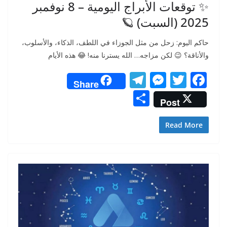
✨ توقعات الأبراج اليومية – 8 نوفمبر
2025 (السبت) 🪐
حاكم اليوم: زحل من مثل الجوزاء في اللطف، الذكاء، والأسلوب،
والأناقة؟ 😉 لكن مزاجه… الله يسترنا منه! 😂 هذه الأيام
T
M
T
F
Share
el
e
w
ac
S
Post
e
ss
itt
e
h
gr
e
er
b
ar
Read More
a
n
o
e
m
g
o
er
k