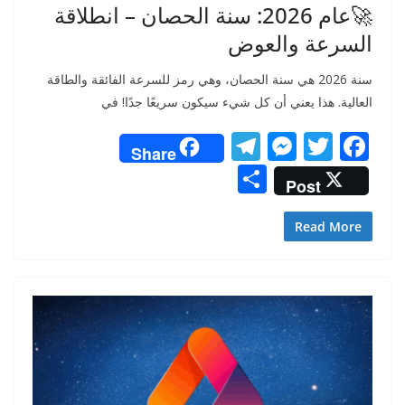
🚀عام 2026: سنة الحصان – انطلاقة
السرعة والعوض
سنة 2026 هي سنة الحصان، وهي رمز للسرعة الفائقة والطاقة
العالية. هذا يعني أن كل شيء سيكون سريعًا جدًا! في
T
M
T
F
Share
el
e
w
ac
S
Post
e
ss
itt
e
h
gr
e
er
b
ar
Read More
a
n
o
e
m
g
o
er
k