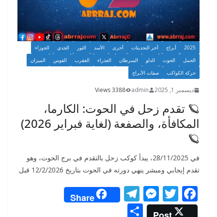
2025
أبراج
أخر التحديثات
أخرى
الأسد
الثور
الجدي
الجوزاء
الحمل
الحوت
الدلو
السرطان
العذراء
العقرب
القوس
الميزان
حركة الكواكب
صفات الأبراج
ديسمبر 1, 2025
admin
3388 Views
🪐 تقدم زحل في الحوت: الكارما،
المكافأة، والصفعة (لغاية فبراير 2026)
🪐
في 28/11/2025، يبدأ كوكب زحل بالتقدم في برج الحوت، وهو
تقدم إيجابي ومبشر ينهي دورته في الحوت بتاريخ 12/2/2026 قبل
T
M
T
F
Share
el
e
w
ac
S
Post