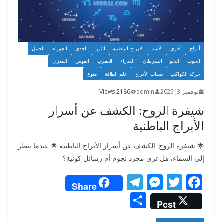
أبراج
أخرى
الأسد
الابراج_الباطنية
الثور
الجدي
الجوزاء
الحمل
الحوت
الدلو
السرطان
العذراء
العقرب
القوس
الميزان
حركة الكواكب
صفات الأبراج
علم الطاقة
منوع
نوفمبر 3, 2025
admin
2186 Views
شيفرة الروح: الكشف عن أسرار
الأبراج الباطنية
🌟 شيفرة الروح: الكشف عن أسرار الأبراج الباطنية 🌟 عندما تنظر
إلى السماء، هل ترى مجرد نجوم أم رسائل كونية؟
T
M
T
F
Share
el
e
w
ac
S
Post
e
ss
itt
e
h