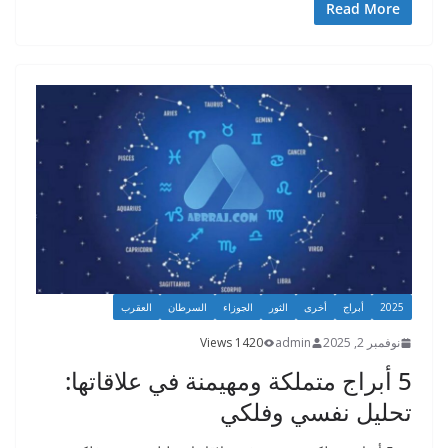
gr
e
er
b
ar
Read More
a
n
o
e
m
g
o
er
k
2025
أبراج
أخرى
الثور
الجوزاء
السرطان
العقرب
نوفمبر 2, 2025
admin
1420 Views
5 أبراج متملكة ومهيمنة في علاقاتها:
تحليل نفسي وفلكي