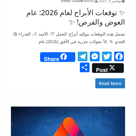
نوفمبر 9, 2025
admin
5044 Views
✨ توقعات الأبراج لعام 2026: عام
العوض والفرص! ✨
تشمل هذه التوقعات مواليد أبراج: الحمل ♈، الأسد ♌، العذراء ♍،
الجدي ♑. 🚀 تحولات جذرية في الأفق (2026) عام
T
M
T
F
Share
el
e
w
ac
S
Post
e
ss
itt
e
h
gr
e
er
b
ar
Read More
a
n
o
e
m
g
o
er
k