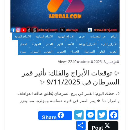
أبراج
أخر التحديثات
أخرى
الأبراج اليومية
الأبراج_الترابية
الأبراج_المائية
الأبراج_النارية
الأبراج_الهوائية
الأسد
الثور
الجدي
الجوزاء
الحمل
الحوت
الدلو
السرطان
العذراء
العقرب
القوس
الميزان
منوع
نوفمبر 8, 2025
admin
2240 Views
✨ توقعات الأبراج والفلك: تأثير قمر
السرطان في 9/11/2025 ✨
🌙 حظك اليوم: القمر في برج السرطان يُطلق طاقة العواطف
والقرارات! 🍀 يمر القمر في فترة حساسة ومؤثرة، مما يعزز
T
M
T
F
Share
el
e
w
ac
S
Post