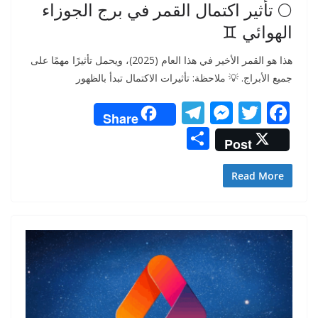
🌕 تأثير اكتمال القمر في برج الجوزاء
الهوائي ♊
هذا هو القمر الأخير في هذا العام (2025)، ويحمل تأثيرًا مهمًا على
جميع الأبراج. 💡 ملاحظة: تأثيرات الاكتمال تبدأ بالظهور
T
M
T
F
Share
el
e
w
ac
S
Post
e
ss
itt
e
h
gr
e
er
b
ar
Read More
a
n
o
e
m
g
o
er
k