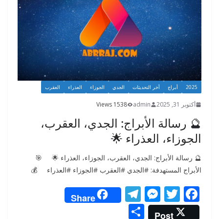
2025
أبراج
أخر التحديثات
الجدي
الجوزاء
العذراء
العقرب
أكتوبر 31, 2025
admin
1538 Views
🔮 رسالة الأبراج: الجدي، العقرب،
الجوزاء، العذراء 🌟
🔮 رسالة الأبراج: الجدي، العقرب، الجوزاء، العذراء 🌟 🎯
الأبراج المستهدفة: #الجدي #العقرب #الجوزاء #العذراء 💰
T
M
T
F
Share
el
e
w
ac
S
Post