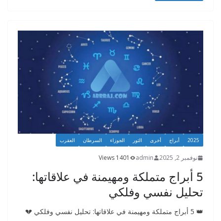
a
n
o
e
m
g
o
er
k
2025
أبراج
أخرى
الثور
الجوزاء
السرطان
العقرب
نوفمبر 2, 2025
admin
1401 Views
5 أبراج متملكة ومهيمنة في علاقاتها:
تحليل نفسي وفلكي
👑 5 أبراج متملكة ومهيمنة في علاقاتها: تحليل نفسي وفلكي 💔