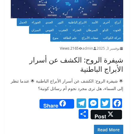
أبراج
أخرى
الأسد
الابراج_الباطنية
الثور
الجدي
الجوزاء
الحمل
الحوت
الدلو
السرطان
العذراء
العقرب
القوس
الميزان
حركة الكواكب
صفات الأبراج
علم الطاقة
منوع
نوفمبر 3, 2025
admin
2165 Views
شيفرة الروح: الكشف عن أسرار
الأبراج الباطنية
🌟 شيفرة الروح: الكشف عن أسرار الأبراج الباطنية 🌟 عندما تنظر
إلى السماء، هل ترى مجرد نجوم أم رسائل كونية؟
T
M
T
F
Share
el
e
w
ac
S
Post
e
ss
itt
e
h
gr
e
er
b
ar
Read More