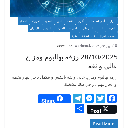
أبراج
أخر التحديثات
أخرى
الأسد
الثور
الجدي
الجوزاء
الحمل
الحوت
الدلو
السرطان
العذراء
العقرب
القوس
الميزان
صفات الأبراج
علم الطاقة
منوع
أكتوبر 28, 2025
admin
1281 Views
28/10/2025 رزقة بهاليوم ومزاج
عالي و ثقة
رزقة بهاليوم ومزاج عالي و ثقة بالنفس و بتكمل باخر النهار بخطة
او انجاز مهم ، و في هيك بيشغلك
T
M
T
F
Share
el
e
w
ac
S
Post
e
ss
itt
e
h
gr
e
er
b
ar
Read More