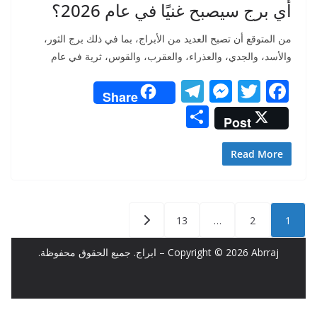
أي برج سيصبح غنيًا في عام 2026؟
من المتوقع أن تصبح العديد من الأبراج، بما في ذلك برج الثور،
والأسد، والجدي، والعذراء، والعقرب، والقوس، ثرية في عام
T
M
T
F
Share
el
e
w
ac
S
Post
e
ss
itt
e
h
gr
e
er
b
ar
Read More
a
n
o
e
m
g
o
تعدد
er
k
13
…
2
1
صفحات
المقالات