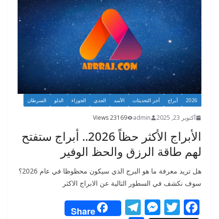
er
k
2026
أبراج
أخر التحديثات
الأسد
الجدي
الجوزاء
الدلو
السرطان
أكتوبر 23, 2025
admin
23169 Views
الأبراج الأكثر حظاً 2026.. أبراج ستفتح
لهم طاقة الرزق والحظ الوفير
هل تريد معرفة ما هو البرج الذي سيكون محظوظا في عام 2026؟
سوف نكشف في السطور التالية عن الابراج الاكثر
T
M
T
F
Share