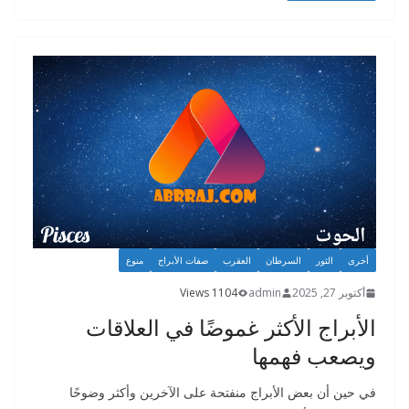
a
n
o
e
m
g
o
er
k
أخرى
الثور
السرطان
العقرب
صفات الأبراج
منوع
أكتوبر 27, 2025
admin
1104 Views
الأبراج الأكثر غموضًا في العلاقات
ويصعب فهمها
في حين أن بعض الأبراج منفتحة على الآخرين وأكثر وضوحًا