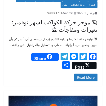
العذراء
حركة الكواكب
منوع
نوفمبر 1, 2025
admin
1751 Views
🪐 موجز حركة الكواكب لشهر نوفمبر:
تغيرات ومفاجآت 🔮
🌟 نهاية رحلة الكارما وبداية التقدم (زحل) يسعدني أن أبشركم بأن
شهر نوفمبر سيبدأ بإنهاء الصعاب والتعطيل والعراقيل التي رافقت
T
M
T
F
Share
el
e
w
ac
S
Post
e
ss
itt
e
h
gr
e
er
b
ar
Read More
a
n
o
e
m
g
o
er
k