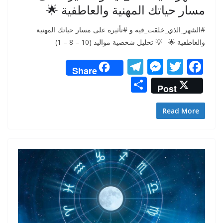
مسار حياتك المهنية والعاطفية 🌟
#الشهر_الذي_خلقت_فيه و #تأثيره على مسار حياتك المهنية
والعاطفية 🌟 💡 تحليل شخصية مواليد (10 – 8 – 1)
T
M
T
F
Share
el
e
w
ac
S
Post
e
ss
itt
e
h
gr
e
er
b
ar
Read More
a
n
o
e
m
g
o
er
k