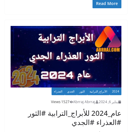
gr
e
er
b
ar
Read More
a
n
o
e
m
g
o
er
k
2024
الأبراج_الترابية
الثور
الجدي
العذراء
يناير 6, 2024
Abrraj Abrraj
1527 Views
عام_2024 للأبراج_الترابية #الثور
#العذراء #الجدي