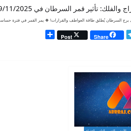
والفلك: تأثير قمر السرطان في 9/11/2025 ✨
 برج السرطان يُطلق طاقة العواطف والقرارات! 🍀 يمر القمر في فترة حساسة
S
T
Post
Share
h
el
ar
e
e
gr
a
m
الأسد
الثور
الدلو
العذراء