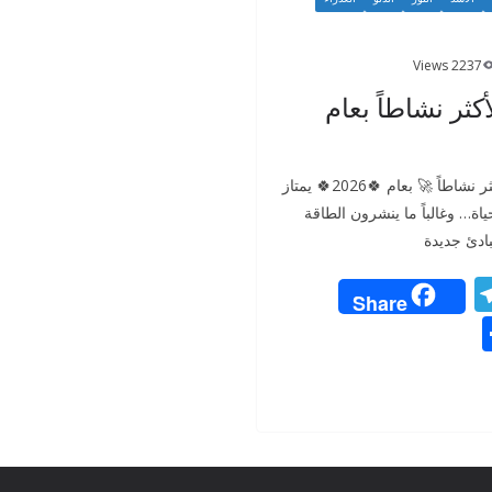
2237 Views
أكثر نشاطاً بعام
🌟🔮 #طاقة_الأبراج_الأكثر نشاطاً 🚀 بعام 🍀2026🍀 يمتاز
ة… وغالباً ما ينشرون الطاقة
بادئ جديدة
T
Share
el
S
e
h
gr
ar
a
e
m