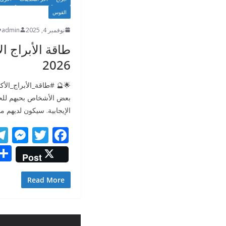
القوس
نوفمبر 4, 2025
admin
طاقة الأبراج ال
2026
بعض الأشخاص بحبهم للحيا
الإيجابية. سيكون لديهم م
M
T
F
e
w
ac
Post
ss
itt
e
e
er
b
Read More
n
o
g
o