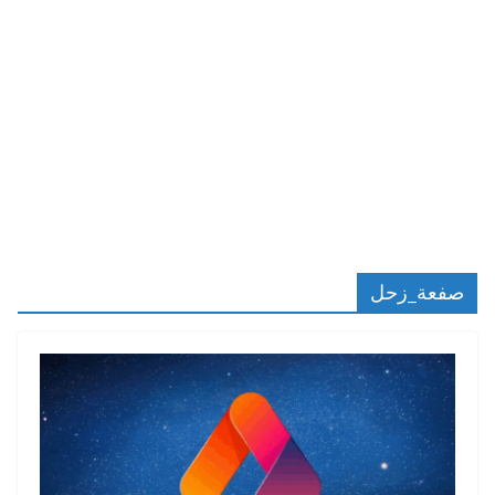
صفعة_زحل