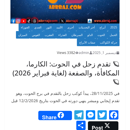
2025
أبراج
أخر التحديثات
أخرى
الأسد
الثور
الجدي
الجوزاء
الحمل
الحوت
الدلو
السرطان
العذراء
العقرب
القوس
الميزان
حركة الكواكب
صفات الأبراج
ديسمبر 1, 2025
admin
3382 Views
🪐 تقدم زحل في الحوت: الكارما،
المكافأة، والصفعة (لغاية فبراير 2026)
🪐
في 28/11/2025، يبدأ كوكب زحل بالتقدم في برج الحوت، وهو
تقدم إيجابي ومبشر ينهي دورته في الحوت بتاريخ 12/2/2026 قبل
T
M
T
F
Share
el
e
w
ac
S
Post