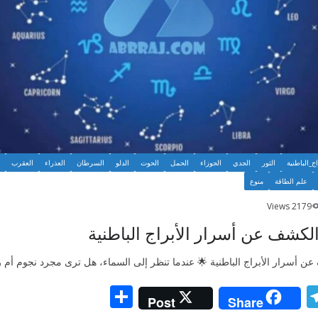
اج_الباطنية
الثور
الجدي
الجوزاء
الحمل
الحوت
الدلو
السرطان
العذراء
العقرب
علم الطاقة
منوع
2179 Views
لكشف عن أسرار الأبراج الباطنية
ن أسرار الأبراج الباطنية 🌟 عندما تنظر إلى السماء، هل ترى مجرد نجوم أم 
S
T
Post
Share