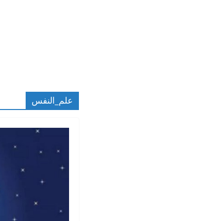
علم_النفس