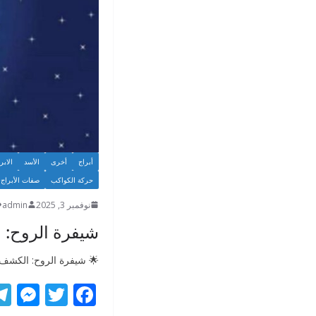
أبراج
أخرى
الأسد
الابر
حركة الكواكب
صفات الأبراج
نوفمبر 3, 2025
admin
شيفرة الروح: ا
🌟 شيفرة الروح: الكشف ع
M
T
F