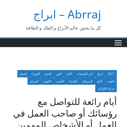
Ski
Abrraj – ابراج
t
conten
كل ما يخص عالم الأبراج و الفلك و الطاقة
2021
أبراج
أخر التحديثات
الأسد
الثور
الجدي
الجوزاء
الحمل
الحوت
الدلو
السرطان
العذراء
العقرب
القوس
الميزان
حركة الكواكب
أيام رائعة للتواصل مع
رؤسائك أو صاحب العمل في
العمل أو الأشخاص المهمين