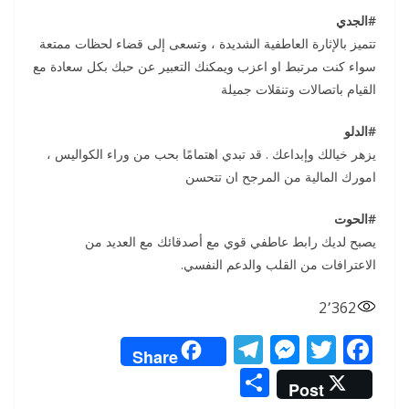
#الجدي
تتميز بالإثارة العاطفية الشديدة ، وتسعى إلى قضاء لحظات ممتعة
سواء كنت مرتبط او اعزب ويمكنك التعبير عن حبك بكل سعادة مع
القيام باتصالات وتنقلات جميلة
#الدلو
يزهر خيالك وإبداعك . قد تبدي اهتمامًا بحب من وراء الكواليس ،
امورك المالية من المرجح ان تتحسن
#الحوت
يصبح لديك رابط عاطفي قوي مع أصدقائك مع العديد من
الاعترافات من القلب والدعم النفسي.
2٬362
T
M
T
F
Share
el
e
w
ac
S
Post
e
ss
itt
e