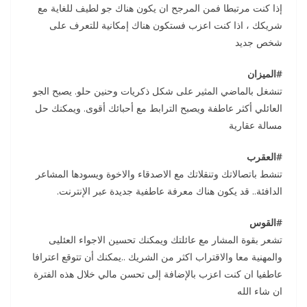
إذا كنت مرتبطا فمن المرجح ان يكون هناك جو لطيف للغاية مع
شريكك ، اذا كنت اعزب فستكون هناك إمكانية للتعرف على
شخص جديد
#الميزان
تنشغل بالماضي المثير على شكل ذكريات وحنين حلو. يصبح الجو
العائلي أكثر عاطفة ويصبح الترابط مع أحبائك أقوى. ويمكنك حل
مسالة عقارية
#العقرب
تنشط باتصالاتك وتنقلاتك مع الاصدقاء والاخوة ويسودها المشاعر
الدافئة.. قد يكون هناك معرفة عاطفية جديدة عبر الإنترنت.
#القوس
تشعر بقوة المشار مع عائلتك ويمكنك تحسين الاجواء العئليى
والمهنية معا والاقتراب اكثر من الشريك ..يمكنك أن تتوقع اعترافا
عاطفيا ان كنت اعزب بالإضافة إلى تحسن مالي خلال هذه الفترة
ان شاء الله