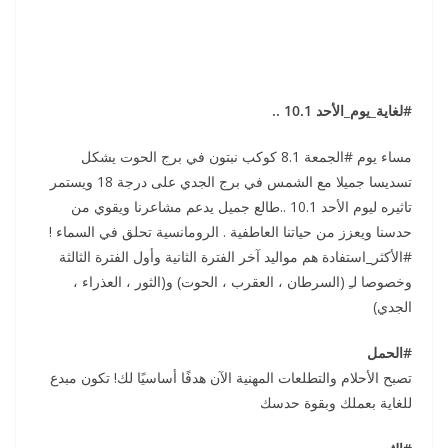
#لغاية_يوم_الأحد 10.1 ..
مساء يوم #الجمعة 8.1 كوكب نبتون في برج الحوت يشكل
تسديسا جميلا مع الشمس في برج الجدي على درجة 18 ويستمر
تاثيره ليوم الأحد 10.1 ..طالع جميل يدعم مشاعرنا ويقوي من
حدسنا ويعزز من حياتنا العاطفية . الرومانسية تحلق في السماء !
#الأكثر_استفادة هم مواليد آخر الفترة الثانية وأول الفترة الثالثة
وخصوصا لـِ (السرطان ، العقرب ، الحوت) و(الثور ، العذراء ،
الجدي)
#الحمل
تصبح الأحلام والتطلعات المهنية الآن هدفًا أساسيًا لك! تكون مبدع
للغاية بعملك وبقوة حدسك