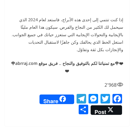
إذا كنت تنتمي إلى إحدى هذه الأبراج، فاستعد لعام 2024 الذي
سيحمل لك الكثير من النجاح والفرص. سيكون هذا العام مليئًا
بالإيجابية والتحولات الإيجابية التي ستعزز حياتك في جميع الجوانب.
استغل الحظ الذي يحالفك وكن جاهزًا لاستقبال التحديات
والإنجازات بكل ثقة وتفاؤل.
❤️🌹مع تمنياتنا لكم بالتوفيق والنجاح .. فريق موقع abrraj.com🌹
❤️
2٬968
T
M
T
F
Share
el
e
w
ac
S
Post
e
ss
itt
e
h
gr
e
er
b
ar