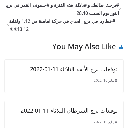
a
n
o
e
#برجك_طالعك و #دلالة_هذه الفترة و #خسوف_القمر في برج
m
g
o
الثور يوم السبت 28.10
er
k
#عطارد_في_برج_الجدي في حركة امامية من 1.12 ولغاية
13.12☀☀
You May Also Like
توقعات برج الأسد الثلاثاء 11-01-2022
يناير 10, 2022
توقعات برج السرطان الثلاثاء 11-01-2022
يناير 10, 2022