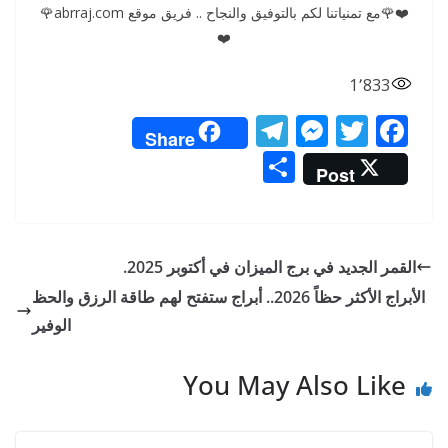
❤️🌹مع تمنياتنا لكم بالتوفيق والنجاح .. فريق موقع abrraj.com🌹
❤️
1٬833
T
M
T
F
Share
el
e
w
ac
S
Post
e
ss
itt
e
h
gr
e
er
b
ar
a
n
o
e
القمر الجديد في برج الميزان في أكتوبر 2025.
m
g
o
الأبراج الأكثر حظاً 2026.. أبراج ستفتح لهم طاقة الرزق والحظ
er
k
الوفير
You May Also Like