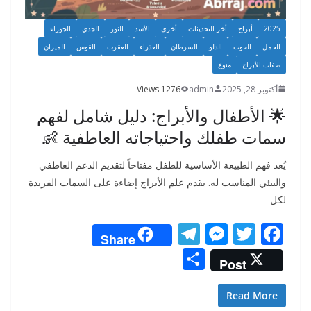
2025
أبراج
أخر التحديثات
أخرى
الأسد
الثور
الجدي
الجوزاء
الحمل
الحوت
الدلو
السرطان
العذراء
العقرب
القوس
الميزان
صفات الأبراج
منوع
أكتوبر 28, 2025
admin
1276 Views
🌟 الأطفال والأبراج: دليل شامل لفهم
سمات طفلك واحتياجاته العاطفية 👶
يُعد فهم الطبيعة الأساسية للطفل مفتاحاً لتقديم الدعم العاطفي
والبيئي المناسب له. يقدم علم الأبراج إضاءة على السمات الفريدة
لكل
T
M
T
F
Share
el
e
w
ac
S
Post
e
ss
itt
e
h
gr
e
er
b
ar
Read More