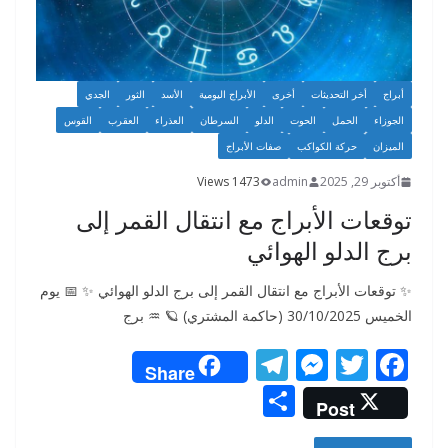
أبراج
أخر التحديثات
أخرى
الأبراج اليومية
الأسد
الثور
الجدي
الجوزاء
الحمل
الحوت
الدلو
السرطان
العذراء
العقرب
القوس
الميزان
حركة الكواكب
صفات الأبراج
أكتوبر 29, 2025
admin
1473 Views
توقعات الأبراج مع انتقال القمر إلى
برج الدلو الهوائي
✨ توقعات الأبراج مع انتقال القمر إلى برج الدلو الهوائي ✨ 📅 يوم
الخميس 30/10/2025 (حاكمة المشتري) 🪐 ♒ برج
T
M
T
F
Share
el
e
w
ac
S
Post
e
ss
itt
e
h