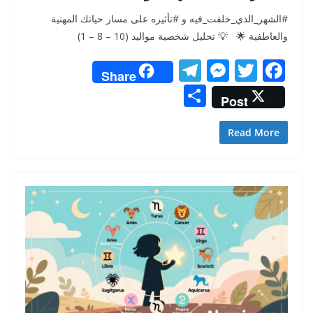
#الشهر_الذي_خلقت_فيه و #تأثيره على مسار حياتك المهنية
والعاطفية 🌟 💡 تحليل شخصية مواليد (10 – 8 – 1)
T
M
T
F
Share
el
e
w
ac
S
Post
e
ss
itt
e
h
gr
e
er
b
ar
Read More
a
n
o
e
m
g
o
er
k