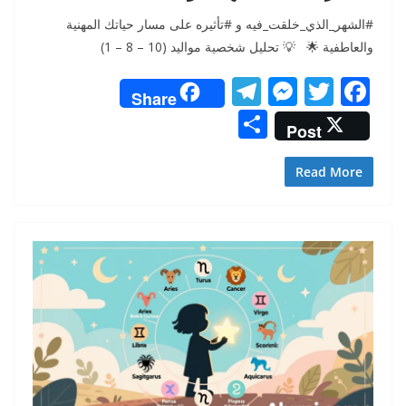
#الشهر_الذي_خلقت_فيه و #تأثيره على مسار حياتك المهنية
والعاطفية 🌟 💡 تحليل شخصية مواليد (10 – 8 – 1)
T
M
T
F
Share
el
e
w
ac
S
Post
e
ss
itt
e
h
gr
e
er
b
ar
Read More
a
n
o
e
m
g
o
er
k