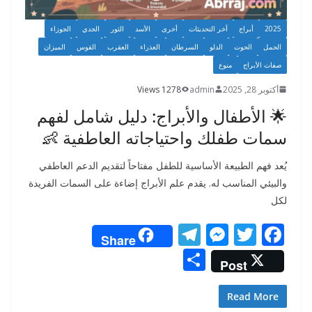
2025
أبراج
أخر التحديثات
أخرى
الأسد
الثور
الجدي
الجوزاء
الحمل
الحوت
الدلو
السرطان
العذراء
العقرب
القوس
الميزان
صفات الأبراج
منوع
أكتوبر 28, 2025
admin
1278 Views
🌟 الأطفال والأبراج: دليل شامل لفهم
سمات طفلك واحتياجاته العاطفية 👶
يُعد فهم الطبيعة الأساسية للطفل مفتاحاً لتقديم الدعم العاطفي
والبيئي المناسب له. يقدم علم الأبراج إضاءة على السمات الفريدة
لكل
T
M
T
F
Share
el
e
w
ac
S
Post
e
ss
itt
e
h
gr
e
er
b
ar
Read More