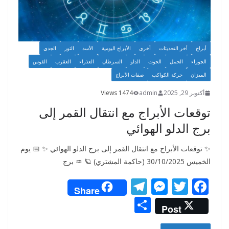
أبراج
أخر التحديثات
أخرى
الأبراج اليومية
الأسد
الثور
الجدي
الجوزاء
الحمل
الحوت
الدلو
السرطان
العذراء
العقرب
القوس
الميزان
حركة الكواكب
صفات الأبراج
أكتوبر 29, 2025
admin
1474 Views
توقعات الأبراج مع انتقال القمر إلى
برج الدلو الهوائي
✨ توقعات الأبراج مع انتقال القمر إلى برج الدلو الهوائي ✨ 📅 يوم
الخميس 30/10/2025 (حاكمة المشتري) 🪐 ♒ برج
T
M
T
F
Share
el
e
w
ac
S
Post
e
ss
itt
e
h