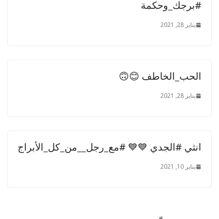
#برجك_وحكمة
يناير 28, 2021
الحب_الخاطف 😊🙃
يناير 28, 2021
انثي #الجدي 💙💙 #مع_رجل__من_كل_الأبراج
يناير 10, 2021