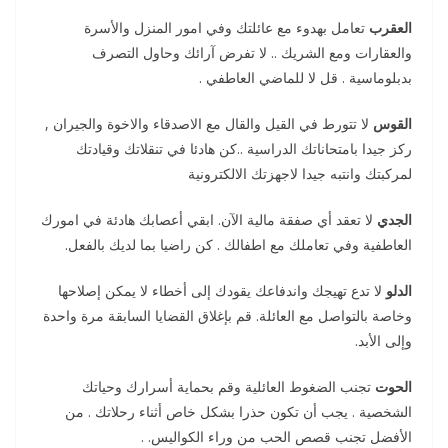
العقرب
تعامل بهدوء مع عائلتك وفي امور المنزل والأسرة
والعقارات ومع الشريك .. لا تفرض آرائك وحاول التصرف
بدبلوماسية . قل لا للماضي العاطفي .
القوس
لا تتورط في القيل والقال مع الاصدقاء والاخوة والجيران ,
ركز جيدا بامتحاناتك الدراسية ..كن هادئا في تنقلاتك وقيادتك
لمركبتك وانتبه جيدا لاجهزتك الالكترونية
الجدي
لا تعقد أي صفقة مالية الآن. ابقي أعصابك هادئة في امورك
العاطفية وفي تعاملك مع اطفالك . كن راضيا بما لديك بالفعل.
الدلو
لا تدع تهيجك واندفاعك يقودك إلى أخطاء لا يمكن إصلاحها
وخاصة بالتواصل مع العائلة. قم بإغلاق القضايا السابقة مرة واحدة
وإلى الأبد.
الحوت
تجنب الضغوط العائلية وقم بحماية أسرارك وحياتك
الشخصية . يجب أن تكون حذرا بشكل خاص أثناء رحلاتك . من
الأفضل تجنب قصص الحب من وراء الكواليس. .