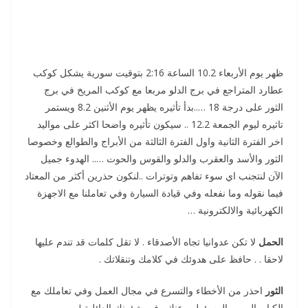
ظهر يوم الأربعاء 10.2 الساعة 2:16 بتوقيت سورية يشكل كوكب
عطارد المتراجع في برج الدلو مربعا مع كوكب المريخ في برج
الثور على درجة 18 …..بدأ تأثيره يظهر يوم الأثنين 8.2 ويستمر
تاثيره ليوم الجمعة 12.2 .. سيكون تأثيره واضحا اكثر على مواليد
اخر الفترة الثانية واول الفترة الثالثة من الأبراج والطوالع وخصوصا
الثور والأسد والعقرب والدلو والقوس والحوت ….. الهدوء جميل
الآن لنتجنب اي سوء تفاهم وتوترات ..لنكون حذرين أكثر من المعتاد
فيما نقوله وما نفعله وفي قيادة السيارة وفي تعاملنا مع الاجهزة
الكهربائية والالكترونية …
الحمل
لا تكن عدوانيا تجاه الأصدقاء . لا تقل كلمات قد تندم عليها
لاحقا . . حافظ على هدوئك في كلامك وتنقلاتك .
الثور
احذر من الأخطاء والتسرع في مجال العمل وفي تعاملك مع
الكبار بالسن والمسؤولين عنك وفي شؤونك العائلية !