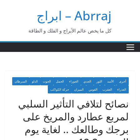
Ski
Abrraj – ابراج
t
conten
كل ما يخص عالم الأبراج و الفلك و الطاقة
أخرى
الأسد
الثور
الجدي
الجوزاء
الحمل
الحوت
الدلو
السرطان
العذراء
العقرب
القوس
الميزان
حركة الكواكب
نصائح لتلافي التأثير السلبي
لمربع عطارد والمريخ على
برجك وطالعك .. لغاية يوم