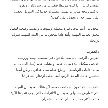
الذهبي قريبا ، إذا كنت مرتبطا فتقترب من شريكك ، وتقوى
علاقتك وتتخذ مبادرات لمسار مشترك جديد! في التمويل تحصل
على استراحة أو تحصل على “هدية”
التحديات : أنت تدخل فترة متطلبة ومتفجرة وعصبية وصعبة لقضايا
تتعلق بحياتك المهنية وأهدافك! شخص ما من البيئة المهنية سوف
يزعجك!
#
العقرب
الفرص : الوقت المناسب للدخول في سلسلة مهنية وروتينية
جديدة ، يمكنك البدء بعمل جديد او نشاط جديد (مثل الذهاب الى
صالة الألعاب الرياضية) ، واتباع خطة نظام غذائي ، ولكن أيضا
لتحسين حالتك البدنية! الربيع أيضا يجلب ازدهار مشاعرك!
التحديات : قد تكون أنت تحت ضغط لأن هناك العديد من المهام
التي تتفاوض بشأنها والعديد من الالتزامات التي يجب تنفيذها الآن!
لا تأخذ أكثر مما يمكنك أن تكمله باستمرار!