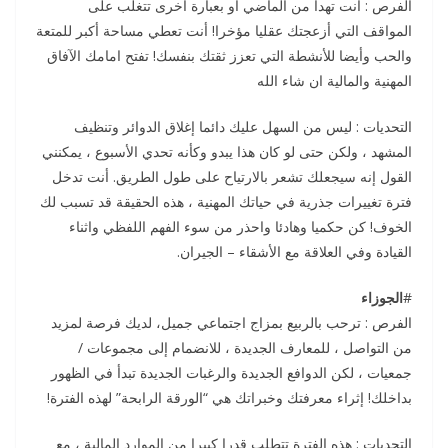
الفرص : أنت تهدأ من الماضي أو بعبارة أخرى تتغلب على
المواقف التي أزعجتك عقليا مؤخرا! أنت تعطي مساحة أكبر للمتعة
والحب وأيضا للأنشطة التي تعزز ثقتك بنفسك! تفتح امامك الآفاق
المهنية والمالية ان شاء الله
التحديات : ليس من السهل عليك دائما إغلاق الدوائر وتنظيف
المشهد ، ولكن حتى لو كان هذا يبدو وكأنه تحدي الأسبوع ، يمكنني
القول إنه سيجعلك تشعر بالارتياح على طول الطريق. أنت تدخل
فترة تغييرات جذرية في حياتك المهنية ، هذه الحقيقة قد تسبب لك
الخوف! كن حكميا وهادئا واحذر من سوء الفهم اللفظي واثناء
القيادة وفي العلاقة مع الأشقاء – الجيران.
#
الجوزاء
الفرص : ترحب بالربيع بمزاج اجتماعي جميل، لديك فرصة لمزيد
من التواصل ، للمعارف الجديدة ، للانضمام إلى مجموعات /
جمعيات ، لكن الدوافع الجديدة والرغبات الجديدة تبدأ في الظهور
بداخلك! إثراء معرفتك وخبراتك هي “الورقة الرابحة” لهذه الفترة!
التحديات : هذه الفترة تتطلب قدرا كبيرا من الموارد المالية ، مع