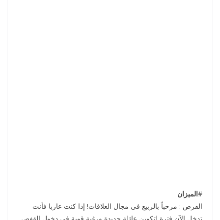
#
الميزان
الفرص : مرحباً بالربيع في مجال العلاقات! إذا كنت عازبا فأنت
تدخل الآن فترة لتكوين عائلة جديدة ورغبة قوية في دخول القفص