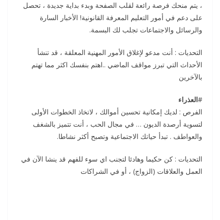
، يتم منحك فرصة رائعة لقلب الصفحة وبدء بداية جديدة ، تحصل
على دعم في أمور التعليم المعرفة القانونية! الأخبار السارة
والرسائل والاجتماعات تجلب لك البسمة.
التحديات : أنت مدعو لإغلاق الأمور المهنية المعلقة ، قد تنشأ
الأحداث التي تبرز مواقف الماضي ..اهتم بنفسك اكثر مما تهتم
بالآخرين
#
العذراء
الفرص : لديك إمكانية تحسين أموالك ، لاتخاذ الخطوات الأولى
لتسوية أرصدة الديون … في مجال الحب ، أنت تتميز بالشغف
والعواطف . تبدأ حياتك الاجتماعية وتصبح أكثر نشاطا.
التحديات : كن حكيما وهادئا لتجنب اي سوء للفهم قد ينشا الآن في
العمل والعلاقات (الزواج) ، أو في الشراكات