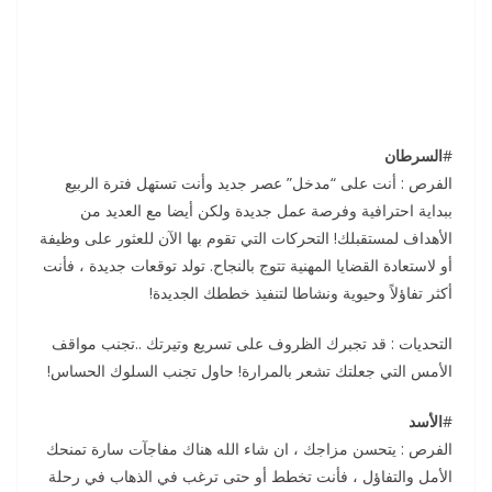
#
السرطان
الفرص : أنت على “مدخل” عصر جديد وأنت تستهل فترة الربيع
ببداية احترافية وفرصة عمل جديدة ولكن أيضا مع العديد من
الأهداف لمستقبلك! التحركات التي تقوم بها الآن للعثور على وظيفة
أو لاستعادة القضايا المهنية تتوج بالنجاح. تولد توقعات جديدة ، فأنت
أكثر تفاؤلاً وحيوية ونشاطا لتنفيذ خططك الجديدة!
التحديات : قد تجبرك الظروف على تسريع وتيرتك ..تجنب مواقف
الأمس التي جعلتك تشعر بالمرارة! حاول تجنب السلوك الحساس!
#
الأسد
الفرص : يتحسن مزاجك ، ان شاء الله هناك مفاجآت سارة تمنحك
الأمل والتفاؤل ، فأنت تخطط أو حتى ترغب في الذهاب في رحلة