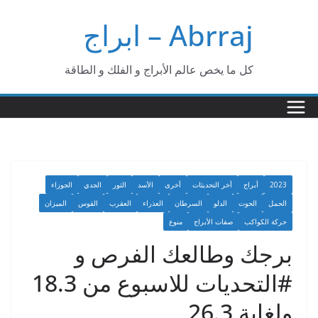
Ski
Abrraj – ابراج
t
conten
كل ما يخص عالم الأبراج و الفلك و الطاقة
2023
أبراج
أخر التحديثات
أخرى
الأسد
الثور
الجدي
الجوزاء
الحمل
الحوت
الدلو
السرطان
العذراء
العقرب
القوس
الميزان
حركة الكواكب
صفات الأبراج
منوع
برجك وطالعك الفرص و
#التحديات للاسبوع من 18.3
ولغاية 26.3