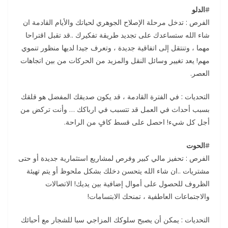
#
الدلو
الفرص : تدخل مرحلة الإصلاح الجوهري لحياتك والأيام القادمة ان
شاء الله ستساعدك على تجديد طريقة تفكيرك ..قد تقبل اقتراحا
مهما ، وتنتقل إلى اتفاقية جديدة ، وتعرف جيدا لديها منظور تنموي
مهم! يعد تغيير وسائل النقل والمزيد من الحركات من بين اتجاهات
العصر.
التحديات : في الفترة القادمة ، قد يكون صديقك المفضل هو قلقك
بسبب أحداث في العمل قد تتسبب في ارباكك … وأنت تركض من
أجل كل شيء! احصل على قسط كافٍ من الراحة.
#
الحوت
الفرص : تحفيز مالي كبير وفرص لمشاريع استثمارية جديدة أو حتى
مشتريات ..ان شاء الله يتحسن دخلك بشكل ملحوظ أو يتم تهيئة
الظروف للحصول على أموال إضافية بين يديك! الاتصالات
والاجتماعات العاطفية ، تمنحك الابتسامات!
التحديات : يمكن أن يصبح سلوكك المزاجي سبا للشجار مع أحبائك