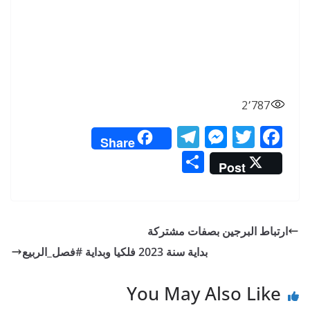
2٬787
T
M
T
F
Share
el
e
w
ac
S
Post
e
ss
itt
e
h
gr
e
er
b
ar
a
n
o
e
ارتباط البرجين بصفات مشتركة
m
g
o
بداية سنة 2023 فلكيا وبداية #فصل_الربيع
er
k
You May Also Like