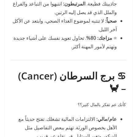
جاذبيتك فظيعة.
المرتبطون:
انتبهوا من التباعد والفراغ
والملل الذي قد يصل إليه الرتين.
صحياً:
لا تنتبه لموضوع الغذاء الصحي، وابتعد عن الأكل
آخر الليل.
⭐
مزاجك:
80%
. تحاول تعويد نفسك على أشياء جديدة
وتهتم لأمور المهنة أكثر.
♋ برج السرطان (Cancer)
– 🦀
كأنك عم تفكر بالمال كتير؟؟
عام/مالي:
الالتزامات المالية تشغلك. تفتح حديثاً مع
الأهل بخصوص الورثة. تهتم ببعض التفاصيل مثل
الديكور وتغير الستايل. في نقلة عن قريب.