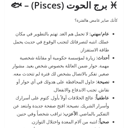
♓ برج الحوت (Pisces) – 🐟
كأنك صاير غامض هالفترة؟
عام/مهني:
لا تحمل هم الغد. تهتم بالتطوير في مكان
عملك. انتبه لتصرفاتك لتجنب الوقوع في حديث يحمل
طاقة الاستفزاز.
أحداث:
زيارة لمؤسسة حكومية أو مقابلة شخصية
مهمة. حوار ضمن العائلة بخصوص شخص بعيد. مشوار
صغير. تفكر بالاتصال بشخص لك فترة لم تتحدث معه.
نصيحة:
حاول المحافظة على هدوئك في أي حوار أو
نقاش. تجنب الاندفاع والانفعال.
عاطفياً:
عالج الخلافات أولاً بأول. كتوم على أسرارك
وأسرار الشريك. نصيحة: افتح صفحة جديدة وابتعد عن
التفكير بالماضي.
الأعزب:
تراقب شخصاً وفي حنين.
صحياً:
انتبه من آلام المعدة واختلال التوازن.