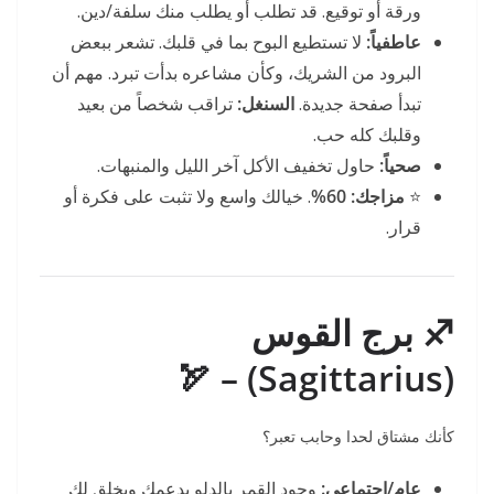
ورقة أو توقيع. قد تطلب أو يطلب منك سلفة/دين.
عاطفياً:
لا تستطيع البوح بما في قلبك. تشعر ببعض
البرود من الشريك، وكأن مشاعره بدأت تبرد. مهم أن
تبدأ صفحة جديدة.
السنغل:
تراقب شخصاً من بعيد
وقلبك كله حب.
صحياً:
حاول تخفيف الأكل آخر الليل والمنبهات.
⭐
مزاجك:
60%
. خيالك واسع ولا تثبت على فكرة أو
قرار.
♐ برج القوس
(Sagittarius) – 🏹
كأنك مشتاق لحدا وحابب تعبر؟
عام/اجتماعي:
وجود القمر بالدلو يدعمك ويخلق لك