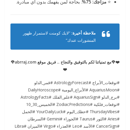
⭐
مزاجك:
75%
. بحاجة لمن يفهمك بدون أي مبادرة.
ملاحظة أخيرة:
“لايك كومنت لاستمرار ظهور
المنشورات عندك”
❤️🌹مع تمنياتنا لكم بالتوفيق والنجاح .. فريق موقع abrraj.com🌹
❤️
#توقعات_الأبراج #AstrologyForecast #قمر_الدلو
#AquariusMoon #الأبراج_اليومية #DailyHoroscope
#برج_الدلو #AquariusSign #علم_الفلك #AstrologyFacts
#توقعات_فلكية #ZodiacPredictions #الخميس_30_10
#ThursdayVibes #حظك_اليوم #YourDailyLuck #الحمل
#Aries #الثور #Taurus #الجوزاء #Gemini #السرطان
#CancerSign #الأسد #Leo #العذراء #Virgo #الميزان #Libra