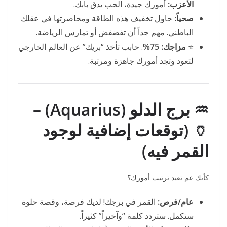
الأعزب:
أمورك جيدة، الحب يدق بابك.
صحياً:
حاول تخفيف هذه الطاقة ومحاصرتها في عقلك
الباطني. مهم جداً أن تفضفض أو تمارس الرياضة.
⭐
مزاجك:
75%
. حابب تأخذ “بريك” عن العالم الخارجي
لتعود وتجد أمورك جاهزة ومرتبة.
♒ برج الدلو (Aquarius) –
🏺 (توقعات إضافية لوجود
القمر فيه)
كأنك عم تعيد ترتيب أمورك؟
عام/فرص:
القمر في برجك! لديك فرصة، وقصة حلوة
ستكمل. ستردد كلمة “وآخيراً” كثيراً.