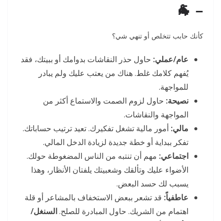
– 🐐
كأنك حابب تتخلص أو تنهي شي؟
عام/عملي:
حاول حذر النقاشات بدوامك أو ببيتك، فقد
يُفهم كلامك غلط. هناك من يعتب عليك ولم يبادر
للمواجهة.
نصيحة:
حاول لزوم الصمت والاستماع أكثر من
المواجهة والنقاشات.
مالي:
أمور مالية تشغل تفكيرك. تعيد ترتيب حساباتك.
تفكر ببداية أو خطة جديدة لزيادة الدخل المالي.
اجتماعي:
مهم أن تنتبه من الناس المضغوطة حولك.
الأضواء عليك وتألقك وشعبيتك يلفتان الأنظار، وهذا
يسبب لك حسد البعض.
عاطفياً:
قد تشعر ببعض الاستخفاف بالمشاعر أو قلة
اهتمام من الشريك. حاول المبادرة للصلح.
السنغل/