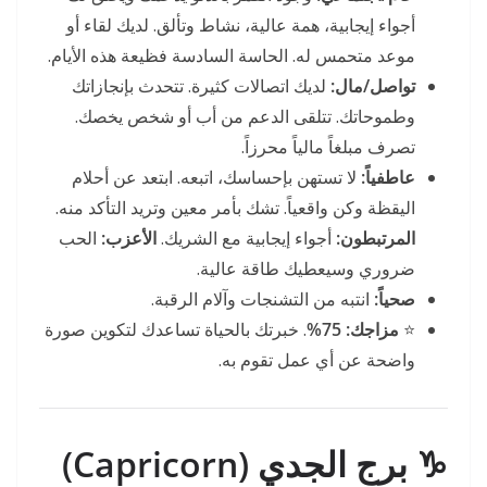
أجواء إيجابية، همة عالية، نشاط وتألق. لديك لقاء أو
موعد متحمس له. الحاسة السادسة فظيعة هذه الأيام.
تواصل/مال:
لديك اتصالات كثيرة. تتحدث بإنجازاتك
وطموحاتك. تتلقى الدعم من أب أو شخص يخصك.
تصرف مبلغاً مالياً محرزاً.
عاطفياً:
لا تستهن بإحساسك، اتبعه. ابتعد عن أحلام
اليقظة وكن واقعياً. تشك بأمر معين وتريد التأكد منه.
المرتبطون:
أجواء إيجابية مع الشريك.
الأعزب:
الحب
ضروري وسيعطيك طاقة عالية.
صحياً:
انتبه من التشنجات وآلام الرقبة.
⭐
مزاجك:
75%
. خبرتك بالحياة تساعدك لتكوين صورة
واضحة عن أي عمل تقوم به.
♑ برج الجدي (Capricorn)