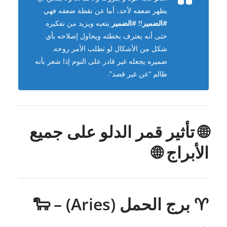
يظهر ضعفه لأحد، أما عن نقطة ضعفه فهي
#الضمير!!
#الضمير
يتعبه ويزيد من تفكيره
حتى أنه يعترف بخطئه ويحاول إصلاحه بأي
شكل من الأشكال لو تطلب الأمر روحه.
ضميره يجعله غير قادر على النوم إذا شعر بأنه
ظالم “عن غير قصد”.
🌐 تأثير قمر الدلو على جميع
الأبراج 🌐
♈ برج الحمل (Aries) – 🐑