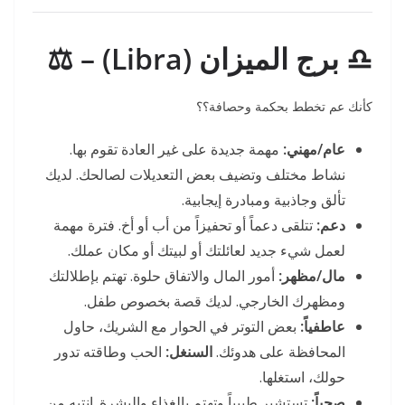
♎ برج الميزان (Libra) – ⚖️
كأنك عم تخطط بحكمة وحصافة؟؟
عام/مهني:
مهمة جديدة على غير العادة تقوم بها.
نشاط مختلف وتضيف بعض التعديلات لصالحك. لديك
تألق وجاذبية ومبادرة إيجابية.
دعم:
تتلقى دعماً أو تحفيزاً من أب أو أخ. فترة مهمة
لعمل شيء جديد لعائلتك أو لبيتك أو مكان عملك.
مال/مظهر:
أمور المال والاتفاق حلوة. تهتم بإطلالتك
ومظهرك الخارجي. لديك قصة بخصوص طفل.
عاطفياً:
بعض التوتر في الحوار مع الشريك، حاول
المحافظة على هدوئك.
السنغل:
الحب وطاقته تدور
حولك، استغلها.
صحياً:
تستشير طبيباً وتهتم بالغذاء والبشرة. انتبه من