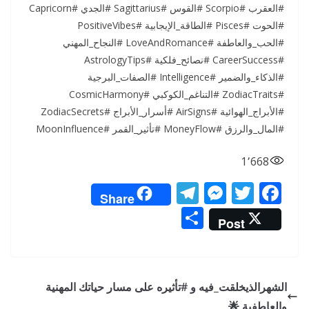
#العقرب #Scorpio #القوس #Sagittarius #الجدي #Capricorn
#الحوت #Pisces #الطاقة_الإيجابية #PositiveVibes
#الحب_والعاطفة #LoveAndRomance #النجاح_المهني
#CareerSuccess #نصائح_فلكية #AstrologyTips
#الذكاء_والضمير #Intelligence #الصفات_البرجية
#ZodiacTraits #التناغم_الكوكبي #CosmicHarmony
#الأبراج_الهوائية #AirSigns #أسرار_الأبراج #ZodiacSecrets
#المال_والرزق #MoneyFlow #تأثير_القمر #MoonInfluence
1٬668
T
M
T
F
Share
el
e
w
ac
S
Post
e
ss
itt
e
h
gr
e
er
b
ar
a
n
o
e
الشهرالذيخلقت_فيه و #تأثيره على مسار حياتك المهنية
m
g
o
والعاطفية 🌟