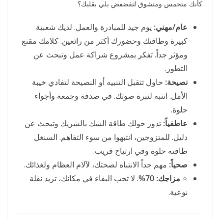
كأنك متحمس ومتشوق لتفضفض يلي بقلبك؟
عام/مهني:
يوم جيد للمبادرة والعمل. لديك شعبية
كبيرة وطاقتك وحضورك أكثر من رائعين. كلامك مقنع
ومؤثر جداً. تفكر بمشروع شراكة عمل وتبحث عن
التطور.
نصيحة:
حاول تتقبل التنبيه أو النصيحة لتفادي خيبة
الأمل. انتبه لنبرة صوتك. في صدفة وجمعة وأجواء
حلوة.
عاطفياً:
تدور حولك طاقة الشك بالشريك وتبحث عن
دليل. للمتزوجين، انتبهوا من سوء التفاهم. السنغل
طاقته حلوة وفي ارتياح قريب.
صحياً:
مهم جداً الانتباه لصحتك، لآلام العظام ولغذائك.
⭐
مزاجك:
70%
. لا تحب البقاء في مكانك، تريد نقلة
نوعية.