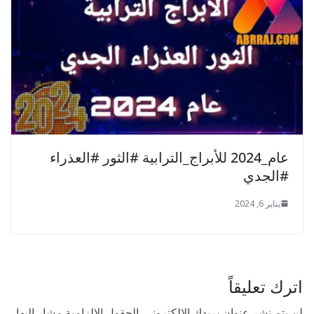
عام_2024 للأبراج_الترابية #الثور #العذراء
#الجدي
يناير 6, 2024
اترك تعليقاً
لن يتم نشر عنوان بريدك الإلكتروني.
الحقول الإلزامية مشار إليها