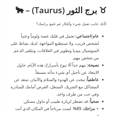
♉ برج الثور (Taurus) – 🐂
كأنك حابب تعمل شيء وأفكار عم تلمع براسك؟
عام/اجتماعي:
تحمل في قلبك غصة ولوماً وعتباً
لشخص قريب، ولا تستطيع المواجهة. لديك نشاط على
السوشيال ميديا وتطوير في العلاقات، وتتلقى الدعم
من شخص مهم.
نصيحة:
مهم جداً ألا تبوح بأسرارك هذه الأيام. حاول
الابتعاد عن تأجيل أي شيء بدأته مسبقاً.
عاطفياً:
تبحث عن الهدوء والسلام والأمان. تبتعد عن
المشاكل مع الشريك. السنغل، الفرص أمامك للمبادرة
وفي حب من طرف واحد.
صحياً:
قد تضطر لزيارة طبيب أو تناول مسكن.
⭐
مزاجك:
65%
. لست مرتاحاً في المكان الذي أنت
فيه.