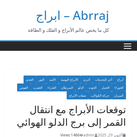
Ski
Abrraj – ابراج
t
conten
كل ما يخص عالم الأبراج و الفلك و الطاقة
أبراج
أخر التحديثات
أخرى
الأبراج اليومية
الأسد
الثور
الجدي
الجوزاء
الحمل
الحوت
الدلو
السرطان
العذراء
العقرب
القوس
الميزان
حركة الكواكب
صفات الأبراج
توقعات الأبراج مع انتقال
القمر إلى برج الدلو الهوائي
أكتوبر 29, 2025
admin
1486 Views