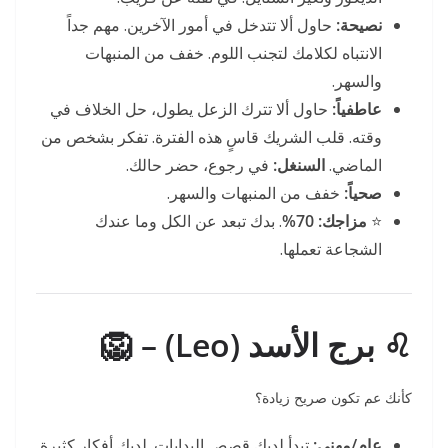
نصيحة:
حاول ألا تتدخل في أمور الآخرين. مهم جداً
الانتباه لكلامك لتجنب اللوم. خفف من المنبهات
والسهر.
عاطفياً:
حاول ألا تترك الزعل يطول، حل الخلاف في
وقته. قلب الشريك قاسٍ هذه الفترة. تفكر بشخص من
الماضي.
السنغل:
في رجوع، حضر حالك.
صحياً:
خفف من المنبهات والسهر.
⭐
مزاجك:
70%
. بدك تبعد عن الكل وما عندك
الشجاعة تعملها.
♌ برج الأسد (Leo) – 🦁
كأنك عم تكون صريح زيادة؟
عام/مهني:
تبدأ لديك قصص البدايات. لديك أفكار كثيرة