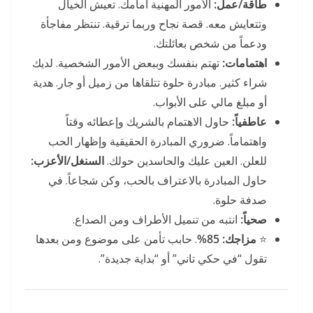
طاقة/عمل:
الأمور المهنية أمامك. تعيش الخيال
وتتعايش معه. قصة نجاح وربما ترقية. تنتظر مفاجأة
ودعماً من شخص بعائلتك.
اهتمامات:
تهتم بنفسك وببعض الأمور الشخصية. لديك
شراء كثير. مبادرة حلوة تتلقاها من زميل أو جار. هدية
أو مبلغ مالي على الأبواب.
عاطفياً:
حاول الاهتمام بالشريك وإعطائه وقتاً
واهتماماً. ضروري المبادرة الحقيقية وإظهار الحب
للعلن. العين عليك والحاسدين حولك.
السنغل/الأعزب:
حاول المبادرة بالاعتراف بالحب، وكن شجاعاً. في
صدفة حلوة.
صحياً:
انتبه من تنميل الأطراف ومن الصداع.
⭐
مزاجك:
85%
. حابب تأمن على موضوع ومن بعدها
تقول “في حكي تاني” أو “بداية جديدة”.