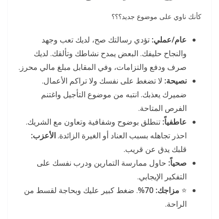
كأنك ناوي على موضوع جديد؟؟؟
عام/عملي:
تؤدي رسالتك صح، لديك تعب وجهد
والنجاح حليفك. البعض يمدح نشاطك وتألقك. لديك
صرف ودفع والتزامات، وفي المقابل مبلغ مالي محرز.
نصيحة:
لا تضغط على نفسك ولا تراكم الأعمال.
ضميرك يعذبك. انتبه من موضوع التأجيل واغتنم
الفرص المتاحة.
عاطفياً:
تنطلق بوضوح وشفافية وتعاون مع الشريك.
احذر تجاهله بسبب العناد أو الغيرة الزائدة.
الأعزب:
قلبك يدق عن قريب.
صحياً:
حاول ممارسة التمارين ودرب نفسك على
التفكير الإيجابي.
⭐
مزاجك:
70%
. ضغط كبير عليك وبحاجة لقسط من
الراحة.