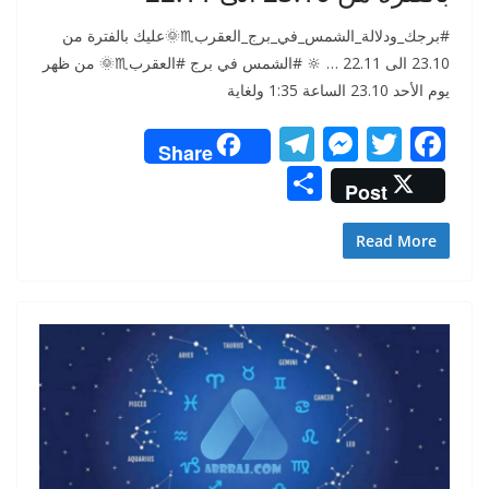
#برجك_ودلالة_الشمس_في_برج_العقرب♏️🌞عليك بالفترة من
23.10 الى 22.11 … 🔆 #الشمس في برج #العقرب♏️🌞 من ظهر
يوم الأحد 23.10 الساعة 1:35 ولغاية
T
M
T
F
Share
el
e
w
ac
S
Post
e
ss
itt
e
h
gr
e
er
b
ar
Read More
a
n
o
e
m
g
o
er
k