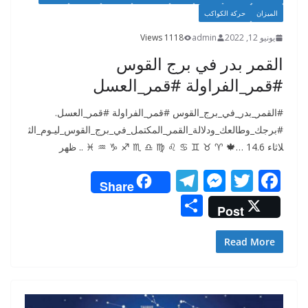
الميزان
حركة الكواكب
يونيو 12, 2022
admin
1118 Views
القمر بدر في برج القوس
#قمر_الفراولة #قمر_العسل
#القمر_بدر_في_برج_القوس #قمر_الفراولة #قمر_العسل.
#برجك_وطالعك_ودلالة_القمر_المكتمل_في_برج_القوس_ليـوم_الث
لاثاء 14.6 …🍁 ♈️ ♉️ ♊️ ♋️ ♌️ ♍️ ♎️ ♏️ ♐️ ♑️ ♒️ ♓️ .. ظهر
T
M
T
F
Share
el
e
w
ac
S
Post
e
ss
itt
e
h
gr
e
er
b
ar
Read More
a
n
o
e
m
g
o