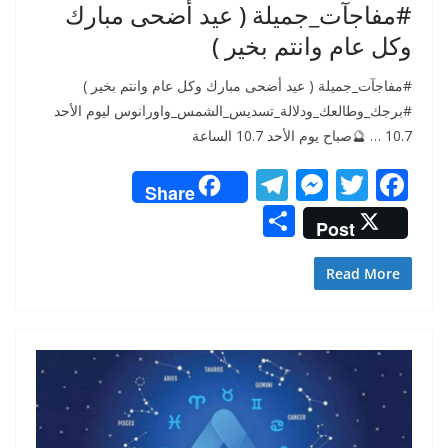
#مفاجآت_جميلة ( عيد أضحى مبارك
وكل عام وانتم بخير )
#مفاجآت_جميلة ( عيد أضحى مبارك وكل عام وانتم بخير )
#برجك_وطالعك_ودلالة_تسديس_الشمس_واورانوس ليوم الأحد
10.7 … 🔮صباح يوم الأحد 10.7 الساعة
T
M
T
F
Share
el
e
w
ac
S
Post
e
ss
itt
e
h
gr
e
er
b
ar
Read More
a
n
o
e
m
g
o
er
k