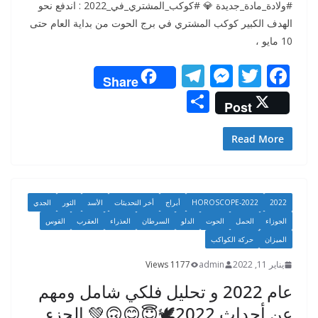
#ولادة_مادة_جديدة 💎 #كوكب_المشتري_في_2022 : اندفع نحو
الهدف الكبير كوكب المشتري في برج الحوت من بداية العام حتى
10 مايو ،
T
M
T
F
Share
el
e
w
ac
S
Post
e
ss
itt
e
h
gr
e
er
b
ar
Read More
a
n
o
e
m
g
o
er
k
2022
HOROSCOPE-2022
أبراج
أخر التحديثات
الأسد
الثور
الجدي
الجوزاء
الحمل
الحوت
الدلو
السرطان
العذراء
العقرب
القوس
الميزان
حركة الكواكب
يناير 11, 2022
admin
1177 Views
عام 2022 و تحليل فلكي شامل ومهم
عن أحداث 2022🕊😇😊🙃💚 الجزء