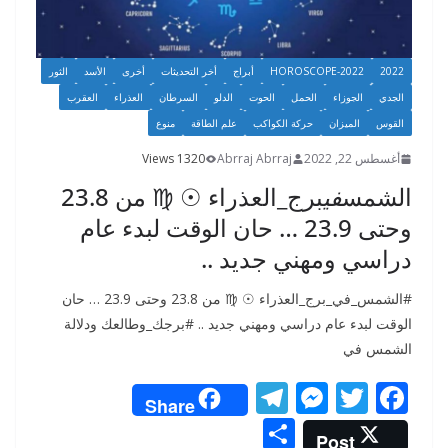
2022
HOROSCOPE-2022
أبراج
أخر التحديثات
أخرى
الأسد
الثور
الجدي
الجوزاء
الحمل
الحوت
الدلو
السرطان
العذراء
العقرب
القوس
الميزان
حركة الكواكب
علم الطاقة
منوع
أغسطس 22, 2022
Abrraj Abrraj
1320 Views
الشمس
في
برج_العذراء ☉ ♍️ من 23.8
وحتى 23.9 … حان الوقت لبدء عام
دراسي ومهني جديد ..
#الشمس_في_برج_العذراء ☉ ♍️ من 23.8 وحتى 23.9 … حان
الوقت لبدء عام دراسي ومهني جديد .. #برجك_وطالعك ودلالة
الشمس في
T
M
T
F
Share
el
e
w
ac
S
Post