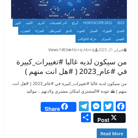
2023
HOROSCOPE-2022
أبراج
أخر التحديثات
أخرى
الأسد
الثور
الجدي
الجوزاء
الحمل
الحوت
الدلو
السرطان
العذراء
العقرب
القوس
الميزان
حركة الكواكب
فبراير 21, 2023
Abrraj Abrraj
1453 Views
من سيكون لديه غالبا #تغييرات_كبيرة
في #عام_2023 ( #هل انت منهم )
من سيكون لديه غالبا #تغييرات_كبيرة في #عام_2023 ( #هل انت
منهم ) 🌄 عودة #المشتري لمكان مشتري ولادتهم .. مواليد
T
M
T
F
Share
el
e
w
ac
S
Post
e
ss
itt
e
h
gr
e
er
b
ar
Read More