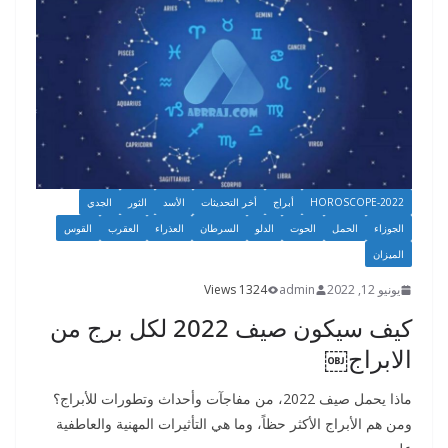
er
k
HOROSCOPE-2022
أبراج
أخر التحديثات
الأسد
الثور
الجدي
الجوزاء
الحمل
الحوت
الدلو
السرطان
العذراء
العقرب
القوس
الميزان
يونيو 12, 2022
admin
1324 Views
كيف سيكون صيف 2022 لكل برج من
الابراج￼
ماذا يحمل صيف 2022، من مفاجآت وأحداث وتطورات للأبراج؟
ومن هم الأبراج الأكثر حظاً، وما هي التأثيرات المهنية والعاطفية