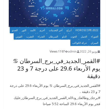
HOROSCOPE-2022
أبراج
أخر التحديثات
أخرى
الأسد
الثور
الجدي
الجوزاء
الحمل
الحوت
الدلو
السرطان
العذراء
العقرب
القوس
الميزان
حركة الكواكب
يونيو 26, 2022
admin
1197 Views
#القمر_الجديد_في_برج_السرطان ♋️
يوم الأربعاء 29.6 على درجة 7 و 23
دقيقة
#القمر_الجديد_في_برج_السرطان ♋️ يوم الأربعاء 29.6 على درجة
7 و 23 دقيقة ..
#برجك_وطالعك_ودلالة_القمر_الجديد_في_برج_السرطان_عليك
فجر يوم الأربعاء 29.6 الساعة 5:52 صباحا