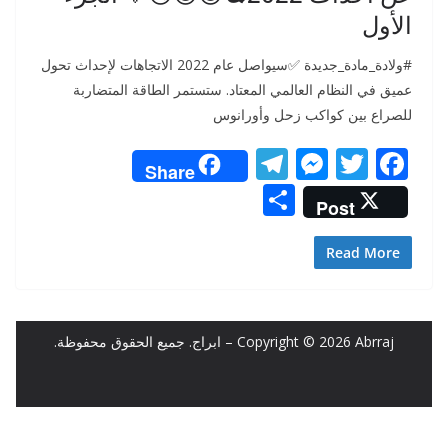
الأول
#ولادة_مادة_جديدة ✅سيواصل عام 2022 الاتجاهات لإحداث تحول
عميق في النظام العالمي المعتاد. ستستمر الطاقة المتضاربة
للصراع بين كواكب زحل وأورانوس
T
M
T
F
Share
el
e
w
ac
S
Post
e
ss
itt
e
h
gr
e
er
b
ar
Read More
a
n
o
e
m
g
o
er
k